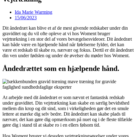
Ida Marie Warming
15/06/2023
Dit åndedræt kan blive et af de mest givende redskaber under din
graviditet og du vil ofte opleve at vi hos Woment bruger
vejrtrækning i en stor del af vores bevægelsesvideoer. Dit åndedræt
kan både være en hjælpende hånd når følelserne fylder, det kan
være et redskab til skabe ro, nærvær og fokus. Dertil er dit åndedræt
din ven under fødslen og under de øvelser du møder hos Woment.
Åndedrættet som en hjælpende hånd.
At arbejde med dit åndedræt er som nævnt et fantastisk redskab
under graviditet. Din vejrtrækning kan skabe en særlig bevidsthed
mellem din krop og dit sind, som i virkeligheden gør det en smule
lettere at mærke dig selv bedre. Dit åndedræt kan skabe plads til
nærvær, det kan gøre dig opmærksom på nuet og i de fleste tilfælde
gøre dig i stand til at skabe ro i en ellers følsom tid.
Hos Woment bruger vi desuden vejrtrækningsøvelser under vores