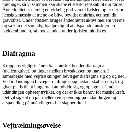
træninger, så vi sammen kan skabe et stærkt redskab til din fødsel.
Åndedrættet er nemlig en virkelig god ven til fødslen og er derfor
hensigtsmæssig at træne og blive bevidst omkring gennem din
graviditet. Under fødslen bruges åndedrættet aktivt mellem veerne
og så kan det samtidig hjælpe dig til at afspænde musklerne i
bækkenbunden, så modstanden under fødslen mindskes.
Diafragma
Kroppens vigtigste åndedrætsmuskel hedder diafragma
(mellemgulvet) og ligger mellem brystkassen og maven. I
samarbejde med vejrtrækningen bevæger diafragma sig op og ned.
Ved indåndingen bevæger diafragma sig nedad, skaber et tryk og
giver plads til, at lungerne kan udvide sig og optage ilt. Under
udåndingen ophører trykket, og der er ikke behov for muskelkraft.
Det vil sige at du går mellem en spænding på indåndingen og
afspænding på udåndingen- her slapper du af.
Vejtrækningsøvelse