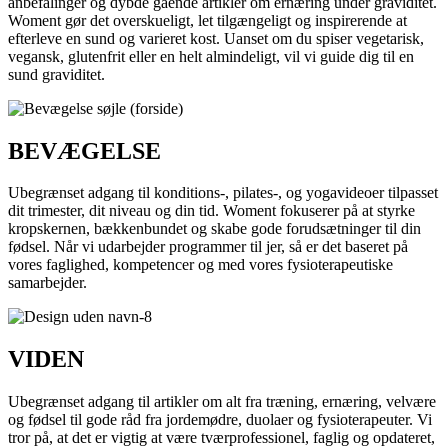
anbefalinger og dybde gående artikler om ernæring under graviditet.
Woment gør det overskueligt, let tilgængeligt og inspirerende at
efterleve en sund og varieret kost. Uanset om du spiser vegetarisk,
vegansk, glutenfrit eller en helt almindeligt, vil vi guide dig til en
sund graviditet.
BEVÆGELSE
Ubegrænset adgang til konditions-, pilates-, og yogavideoer tilpasset
dit trimester, dit niveau og din tid. Woment fokuserer på at styrke
kropskernen, bækkenbundet og skabe gode forudsætninger til din
fødsel. Når vi udarbejder programmer til jer, så er det baseret på
vores faglighed, kompetencer og med vores fysioterapeutiske
samarbejder.
VIDEN
Ubegrænset adgang til artikler om alt fra træning, ernæring, velvære
og fødsel til gode råd fra jordemødre, duolaer og fysioterapeuter. Vi
tror på, at det er vigtig at være tværprofessionel, faglig og opdateret,