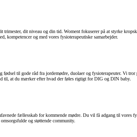
dit trimester, dit niveau og din tid. Woment fokuserer på at styrke kro
ighed, kompetencer og med vores fysioterapeutiske samarbejder.
fødsel til gode råd fra jordemødre, duolaer og fysioterapeuter. Vi tror p
id til, at du mærker efter hvad der føles rigtigt for DIG og DIN baby.
favnede fællesskab for kommende mødre. Du vil få adgang til vores fys
ge, omsorgsfulde og støttende community.