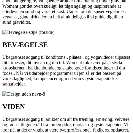
anbefalinger og dybde gående artikler om ernæring under graviditet.
Woment gør det overskueligt, let tilgængeligt og inspirerende at
efterleve en sund og varieret kost. Uanset om du spiser vegetarisk,
vegansk, glutenfrit eller en helt almindeligt, vil vi guide dig til en
sund graviditet.
BEVÆGELSE
Ubegrænset adgang til konditions-, pilates-, og yogavideoer tilpasset
dit trimester, dit niveau og din tid. Woment fokuserer på at styrke
kropskernen, bækkenbundet og skabe gode forudsætninger til din
fødsel. Når vi udarbejder programmer til jer, så er det baseret på
vores faglighed, kompetencer og med vores fysioterapeutiske
samarbejder.
VIDEN
Ubegrænset adgang til artikler om alt fra træning, ernæring, velvære
og fødsel til gode råd fra jordemødre, duolaer og fysioterapeuter. Vi
tror på, at det er vigtig at være tværprofessionel, faglig og opdateret,