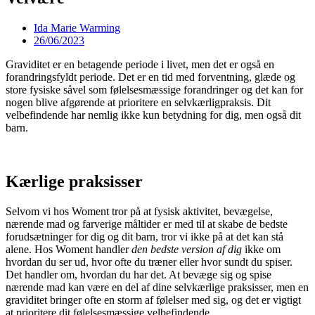
Ida Marie Warming
26/06/2023
Graviditet er en betagende periode i livet, men det er også en
forandringsfyldt periode. Det er en tid med forventning, glæde og
store fysiske såvel som følelsesmæssige forandringer og det kan for
nogen blive afgørende at prioritere en selvkærligpraksis. Dit
velbefindende har nemlig ikke kun betydning for dig, men også dit
barn.
Kærlige praksisser
Selvom vi hos Woment tror på at fysisk aktivitet, bevægelse,
nærende mad og farverige måltider er med til at skabe de bedste
forudsætninger for dig og dit barn, tror vi ikke på at det kan stå
alene. Hos Woment handler
den bedste version af dig
ikke om
hvordan du ser ud, hvor ofte du træner eller hvor sundt du spiser.
Det handler om, hvordan du har det. At bevæge sig og spise
nærende mad kan være en del af dine selvkærlige praksisser, men en
graviditet bringer ofte en storm af følelser med sig, og det er vigtigt
at prioritere dit følelsesmæssige velbefindende.