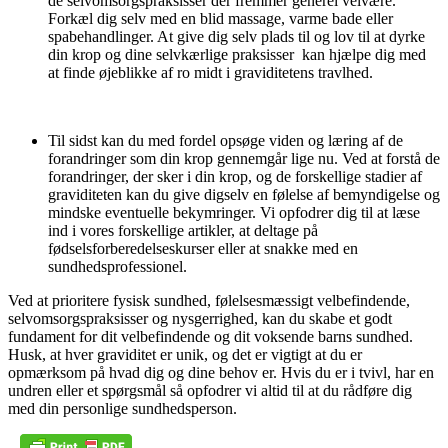
de selvomsorgspraksisser der fremmer generel velvære.
Forkæl dig selv med en blid massage, varme bade eller
spabehandlinger. At give dig selv plads til og lov til at dyrke
din krop og dine selvkærlige praksisser kan hjælpe dig med
at finde øjeblikke af ro midt i graviditetens travlhed.
Til sidst kan du med fordel opsøge viden og læring af de
forandringer som din krop gennemgår lige nu. Ved at forstå de
forandringer, der sker i din krop, og de forskellige stadier af
graviditeten kan du give digselv en følelse af bemyndigelse og
mindske eventuelle bekymringer. Vi opfodrer dig til at læse
ind i vores forskellige artikler, at deltage på
fødselsforberedelseskurser eller at snakke med en
sundhedsprofessionel.
Ved at prioritere fysisk sundhed, følelsesmæssigt velbefindende,
selvomsorgspraksisser og nysgerrighed, kan du skabe et godt
fundament for dit velbefindende og dit voksende barns sundhed.
Husk, at hver graviditet er unik, og det er vigtigt at du er
opmærksom på hvad dig og dine behov er. Hvis du er i tvivl, har en
undren eller et spørgsmål så opfodrer vi altid til at du rådføre dig
med din personlige sundhedsperson.