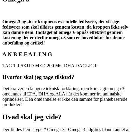
Omega-3 og -6 er kroppens essentielle fedtsyrer, det vil sige
fedtsyrer som skal tilføres gennem kosten, da kroppen ikke selv
kan danne dem
.
Indtaget af omega-6 opnås effektivt gennem
kosten og det er derfor omega-3 som er hovedfokus for denne
anbefaling og artikel!
A N B E F A L I N G
TAG TILSKUD MED 200 MG DHA DAGLIGT
Hvorfor skal jeg tage tilskud?
Det kræver en længere teknisk forklaring, men kort sagt: omega 3
omdannes til EPA, DHA og ALA når det kommer fra animalske
oprindelser. Den omdannelse er ikke den samme for plantebaserede
produkter!
Hvad skal jeg vide?
Der findes flere “typer” Omega-3.
Omega 3 udgøres blandt andet af