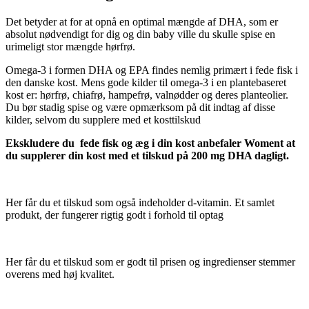
Det betyder at for at opnå en optimal mængde af DHA, som er
absolut nødvendigt for dig og din baby ville du skulle spise en
urimeligt stor mængde hørfrø.
Omega-3 i formen DHA og EPA findes nemlig primært i fede fisk i
den danske kost. Mens gode kilder til omega-3 i en plantebaseret
kost er: hørfrø, chiafrø, hampefrø, valnødder og deres planteolier.
Du bør stadig spise og være opmærksom på dit indtag af disse
kilder, selvom du supplere med et kosttilskud
Ekskludere du fede fisk og æg i din kost anbefaler Woment at
du supplerer din kost med et tilskud på 200 mg DHA dagligt.
Her får du et tilskud som også indeholder d-vitamin. Et samlet
produkt, der fungerer rigtig godt i forhold til optag
Her får du et tilskud som er godt til prisen og ingredienser stemmer
overens med høj kvalitet.