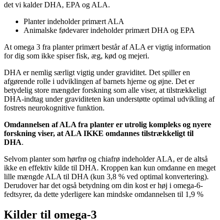
det vi kalder DHA, EPA og ALA.
Planter indeholder primært ALA
Animalske fødevarer indeholder primært DHA og EPA
At omega 3 fra planter primært består af ALA er vigtig i
nformation
for dig som ikke spiser fisk, æg, kød og mejeri.
DHA er nemlig særligt vigtig under graviditet. Det spiller en
afgørende rolle i udviklingen af barnets hjerne og øjne. Det er
betydelig store mængder forskning som alle viser, at tilstrækkeligt
DHA-indtag under graviditeten kan understøtte optimal udvikling af
fostrets neurokognitive funktion.
Omdannelsen af ALA fra planter er utrolig kompleks og nyere
forskning viser, at ALA IKKE omdannes tilstrækkeligt til
DHA
.
Selvom planter som hørfrø og chiafrø indeholder ALA, er de altså
ikke en effektiv kilde til DHA. Kroppen kan kun omdanne en meget
lille mængde ALA til DHA (kun 3,8 % ved optimal konvertering).
Derudover har det også betydning om din kost er høj i omega-6-
fedtsyrer, da dette yderligere kan mindske omdannelsen til 1,9 %
Kilder til omega-3