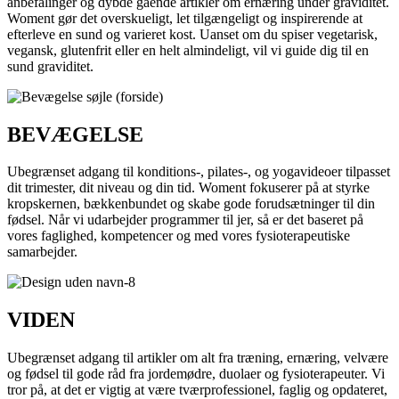
anbefalinger og dybde gående artikler om ernæring under graviditet.
Woment gør det overskueligt, let tilgængeligt og inspirerende at
efterleve en sund og varieret kost. Uanset om du spiser vegetarisk,
vegansk, glutenfrit eller en helt almindeligt, vil vi guide dig til en
sund graviditet.
BEVÆGELSE
Ubegrænset adgang til konditions-, pilates-, og yogavideoer tilpasset
dit trimester, dit niveau og din tid. Woment fokuserer på at styrke
kropskernen, bækkenbundet og skabe gode forudsætninger til din
fødsel. Når vi udarbejder programmer til jer, så er det baseret på
vores faglighed, kompetencer og med vores fysioterapeutiske
samarbejder.
VIDEN
Ubegrænset adgang til artikler om alt fra træning, ernæring, velvære
og fødsel til gode råd fra jordemødre, duolaer og fysioterapeuter. Vi
tror på, at det er vigtig at være tværprofessionel, faglig og opdateret,